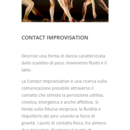
CONTACT IMPROVISATION
Descrive una forma di danza caratterizzata
dallo scambio di peso, movimento fluido e il
tatto.
La Contact Improvisation è una ricerca sulla
comunicazione possibile attraverso il
contatto che stimola la percezione uditiva,
cinetica, energetica e anche affettiva. Si
fonda sulla fiducia reciproca, la fluidità e
l’equilibrio dei pesi usando la forza di
gravità. I punti di contatto fisico, fra almeno
due danzatori, diventano il punto di