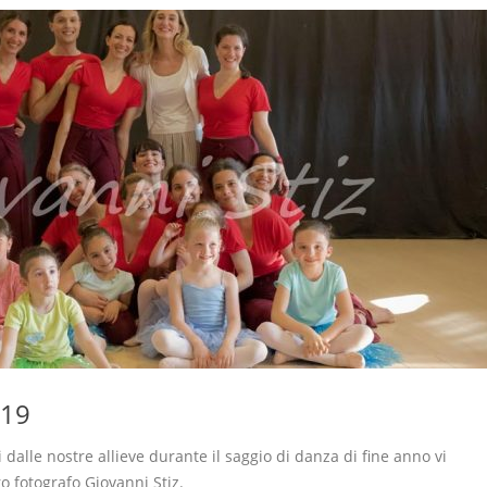
019
i dalle nostre allieve durante il saggio di danza di fine anno vi
ro fotografo Giovanni Stiz.