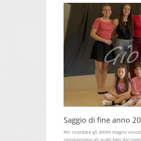
Saggio di fine anno 2
Per ricordare gli attimi magini vissut
riproponiamo gli scatti fatti dal nost